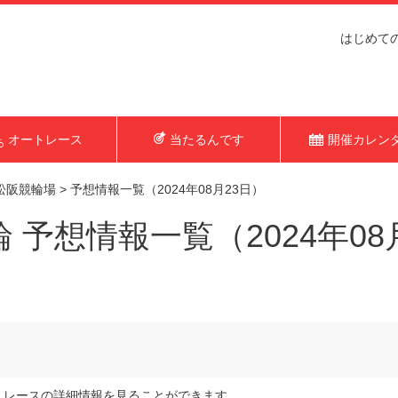
はじめて
オートレース
当たるんです
開催カレン
松阪競輪場
>
予想情報一覧（2024年08月23日）
 予想情報一覧（2024年08
、レースの詳細情報を見ることができます。