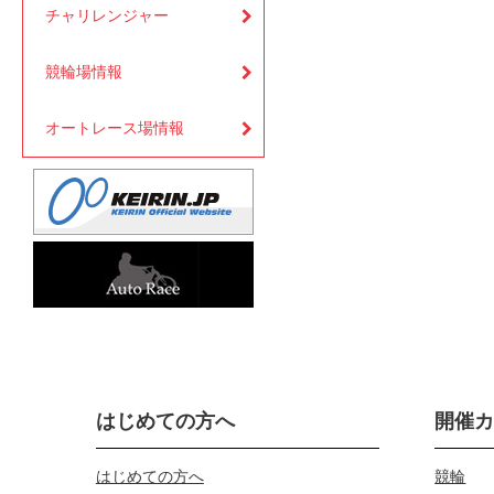
チャリレンジャー
競輪場情報
オートレース場情報
はじめての方へ
開催
はじめての方へ
競輪