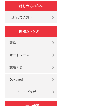
はじめての方へ
はじめての方へ
開催カレンダー
競輪
オートレース
競輪くじ
Dokanto!
チャリロトプラザ
レース情報