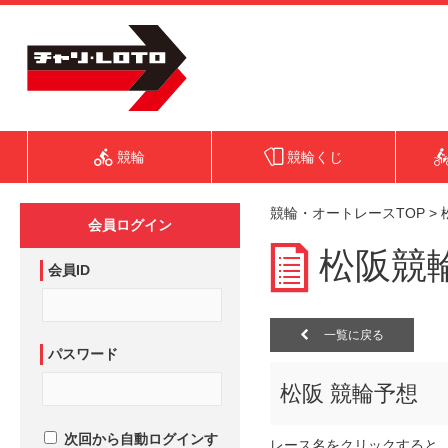
競輪
競輪くじ
競輪・オートレースTOP
>
会員ログイン
松阪競輪
会員ID
一覧に戻る
パスワード
松阪 競輪予想
次回から自動ログインす
レース名をクリックすると