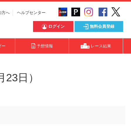
の方へ
ヘルプセンター
ログイン
無料会員登録
ダー
予想情報
レース結果
月23日）