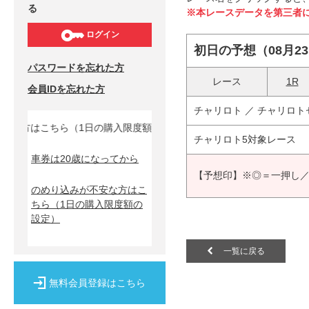
る
※本レースデータを第三者
ログイン
初日の予想（08月2
パスワードを忘れた方
レース
1R
会員IDを忘れた方
チャリロト ／ チャリロト
な方はこちら（1日の購入限度額の設定）↓
チャリロト5対象レース
車券は20歳になってから
【予想印】※◎＝一押し
のめり込みが不安な方はこ
ちら
（1日の購入限度額の
設定）
一覧に戻る
無料会員登録はこちら