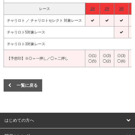
レース
1R
2R
3R
チャリロト ／ チャリロトセレクト 対象レース
チャリロト5対象レース
チャリロト3対象レース
◎(1)
◎(3)
◎(3)
◎
【予想印】※◎＝一押し／◯＝二押し
◯(5)
◯(2)
◯(6)
◯
一覧に戻る
はじめての方へ