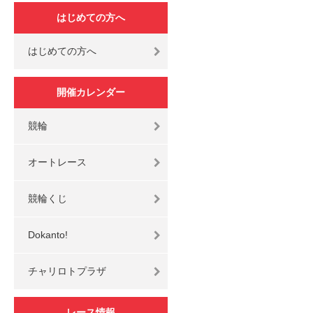
はじめての方へ
はじめての方へ
開催カレンダー
競輪
オートレース
競輪くじ
Dokanto!
チャリロトプラザ
レース情報