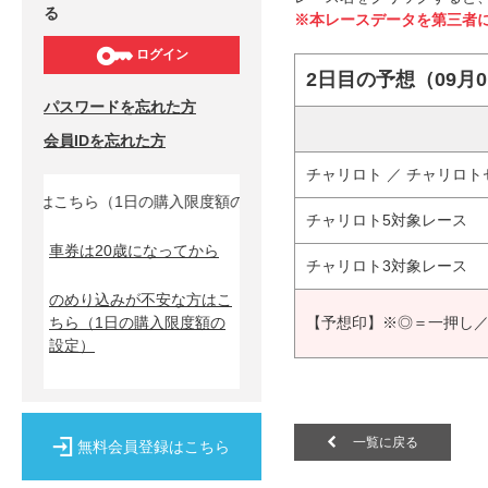
る
※本レースデータを第三者
ログイン
2日目の予想（09月0
パスワードを忘れた方
会員IDを忘れた方
チャリロト ／ チャリロト
方はこちら（1日の購入限度額の設定）↓
チャリロト5対象レース
車券は20歳になってから
チャリロト3対象レース
のめり込みが不安な方はこ
ちら
（1日の購入限度額の
【予想印】※◎＝一押し
設定）
一覧に戻る
無料会員登録はこちら