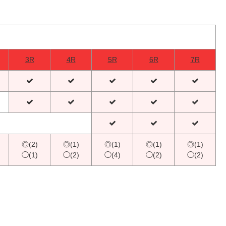
3R
4R
5R
6R
7R
◎(2)
◎(1)
◎(1)
◎(1)
◎(1)
◯(1)
◯(2)
◯(4)
◯(2)
◯(2)