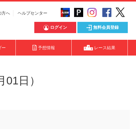
の方へ
ヘルプセンター
ログイン
無料会員登録
ダー
予想情報
レース結果
月01日）