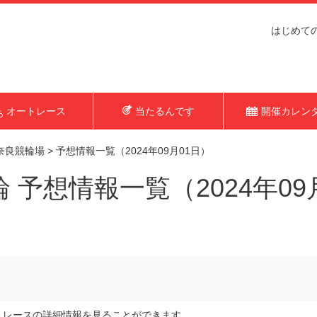
はじめて
オートレース
当たるんです
開催カレン
奈良競輪場
>
予想情報一覧（2024年09月01日）
 予想情報一覧（2024年09
、レースの詳細情報を見ることができます。