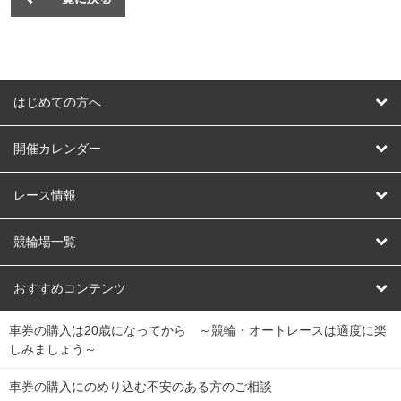
はじめての方へ
はじめての方へ
開催カレンダー
競輪
レース情報
オートレース
レース予想
競輪場一覧
競輪くじ
レース結果
北日本
函館競輪場
青森競輪場
いわき平競輪場
おすすめコンテンツ
車券の購入は20歳になってから ～競輪・オートレースは適度に楽
Dokanto!
キャリーオーバー一覧
関
競輪選手情報
弥彦競輪場
前橋競輪場
取手競輪場
宇都宮競輪場
しみましょう～
東
大宮競輪場
西武園競輪場
京王閣競輪場
立川競輪場
チャリロトプラザ
Perfecta Navi
車券の購入にのめり込む不安のある方のご相談