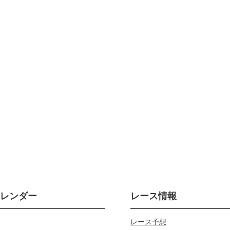
カレンダー
レース情報
レース予想