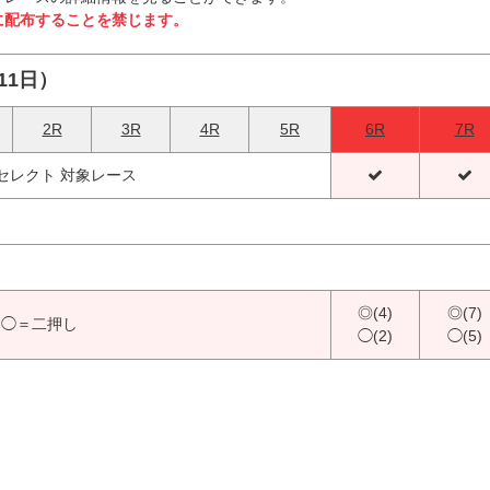
に配布することを禁じます。
11日）
2R
3R
4R
5R
6R
7R
セレクト 対象レース
◎(4)
◎(7)
／◯＝二押し
◯(2)
◯(5)