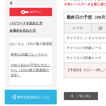
る
※本レースデータを第三者
ログイン
最終日の予想（09月
パスワードを忘れた方
レース
1R
会員IDを忘れた方
チャリロト ／ チャリロト
な方はこちら（1日の購入限度額の設定）↓
チャリロト5対象レース
車券は20歳になってから
チャリロト3対象レース
のめり込みが不安な方はこ
ちら
（1日の購入限度額の
【予想印】※◎＝一押し
設定）
一覧に戻る
無料会員登録はこちら