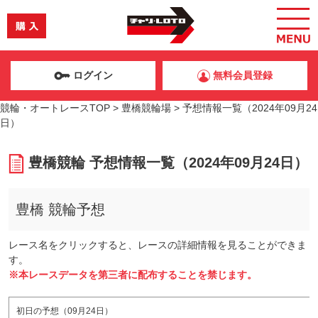
ログイン
無料会員登録
競輪・オートレースTOP
>
豊橋競輪場
>
予想情報一覧（2024年09月24
日）
豊橋競輪 予想情報一覧（2024年09月24日）
豊橋 競輪予想
レース名をクリックすると、レースの詳細情報を見ることができま
す。
※本レースデータを第三者に配布することを禁じます。
初日の予想（09月24日）