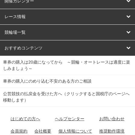
はじめての方へ
開催カレンダー
競輪
レース情報
オートレース
レース予想
競輪場一覧
競輪くじ
レース結果
北日本
函館競輪場
青森競輪場
いわき平競輪場
おすすめコンテンツ
車券の購入は20歳になってから ～競輪・オートレースは適度に楽
Dokanto!
キャリーオーバー一覧
関
競輪選手情報
弥彦競輪場
前橋競輪場
取手競輪場
宇都宮競輪場
しみましょう～
東
大宮競輪場
西武園競輪場
京王閣競輪場
立川競輪場
チャリロトプラザ
Perfecta Navi
車券の購入にのめり込む不安のある方のご相談
南
松戸競輪場
千葉競輪場
川崎競輪場
平塚競輪場
公営競技の払戻金を受けた方へ（クリックすると国税庁のページへ
netkeirin
関
移動します）
小田原競輪場
伊東競輪場
静岡競輪場
東
ケイリンガル
中
名古屋競輪場
岐阜競輪場
大垣競輪場
豊橋競輪場
はじめての方へ
ヘルプセンター
お問い合わせ
部
チャリレンジャー
富山競輪場
松阪競輪場
四日市競輪場
会員規約
会社概要
個人情報について
推奨動作環境