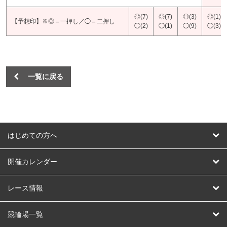
◎(7)
◎(7)
◎(3)
◎(1)
【予想印】※◎＝一押し／◯＝二押し
◯(2)
◯(1)
◯(9)
◯(3)
一覧に戻る
はじめての方へ
はじめての方へ
開催カレンダー
競輪
レース情報
オートレース
レース予想
競輪場一覧