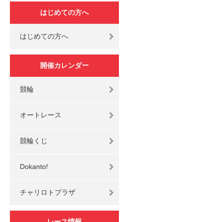
はじめての方へ
はじめての方へ
開催カレンダー
競輪
オートレース
競輪くじ
Dokanto!
チャリロトプラザ
レース情報