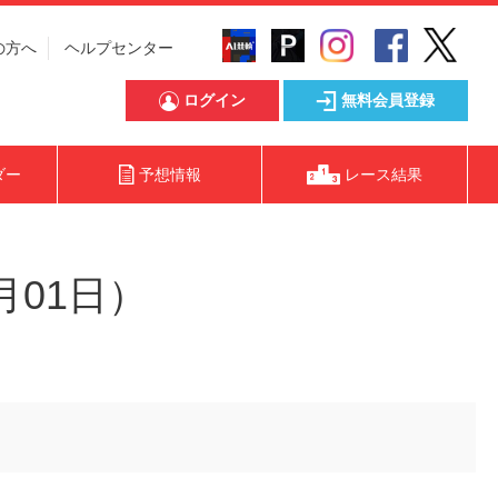
の方へ
ヘルプセンター
ログイン
無料会員登録
ダー
予想情報
レース結果
月01日）