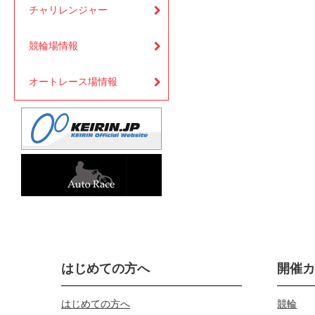
チャリレンジャー
競輪場情報
オートレース場情報
はじめての方へ
開催
はじめての方へ
競輪