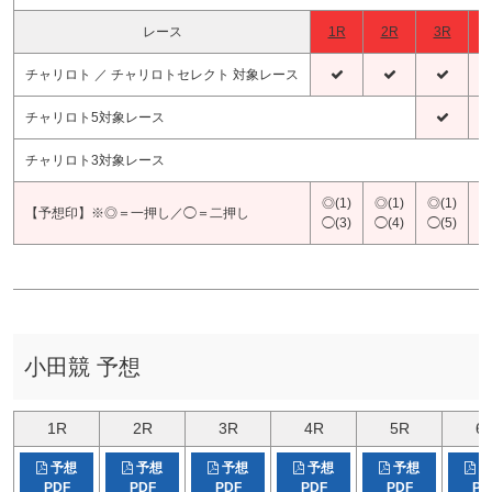
レース
1R
2R
3R
チャリロト ／ チャリロトセレクト 対象レース
チャリロト5対象レース
チャリロト3対象レース
◎(1)
◎(1)
◎(1)
◎
【予想印】※◎＝一押し／◯＝二押し
◯(3)
◯(4)
◯(5)
◯
小田競 予想
1R
2R
3R
4R
5R
6
予想
予想
予想
予想
予想
予
PDF
PDF
PDF
PDF
PDF
PD