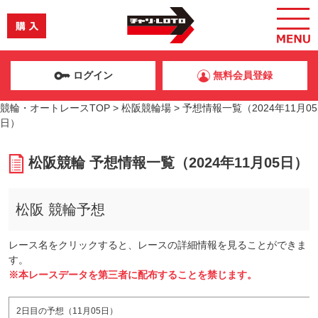
ログイン
無料会員登録
競輪・オートレースTOP
>
松阪競輪場
>
予想情報一覧（2024年11月05
日）
松阪競輪 予想情報一覧（2024年11月05日）
松阪 競輪予想
レース名をクリックすると、レースの詳細情報を見ることができま
す。
※本レースデータを第三者に配布することを禁じます。
2日目の予想（11月05日）