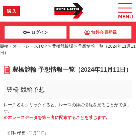
ログイン
無料会員登録
競輪・オートレースTOP
>
豊橋競輪場
>
予想情報一覧（2024年11月11
日）
豊橋競輪 予想情報一覧（2024年11月11日）
豊橋 競輪予想
レース名をクリックすると、レースの詳細情報を見ることができま
す。
※本レースデータを第三者に配布することを禁じます。
初日の予想（11月11日）