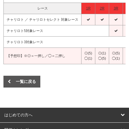
レース
1R
2R
3R
チャリロト ／ チャリロトセレクト 対象レース
チャリロト5対象レース
チャリロト3対象レース
◎(5)
◎(1)
◎(5)
◎
【予想印】※◎＝一押し／◯＝二押し
◯(1)
◯(5)
◯(1)
◯
一覧に戻る
はじめての方へ