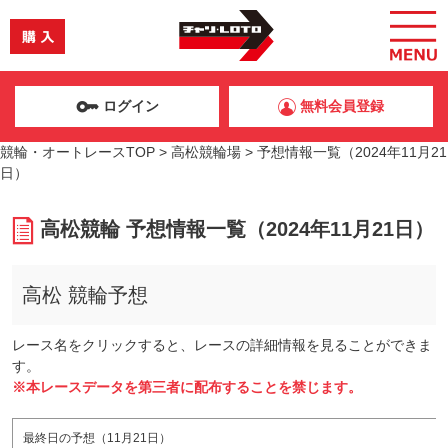
ログイン
無料会員登録
競輪・オートレースTOP
>
高松競輪場
>
予想情報一覧（2024年11月21
日）
高松競輪 予想情報一覧（2024年11月21日）
高松 競輪予想
レース名をクリックすると、レースの詳細情報を見ることができま
す。
※本レースデータを第三者に配布することを禁じます。
最終日の予想（11月21日）