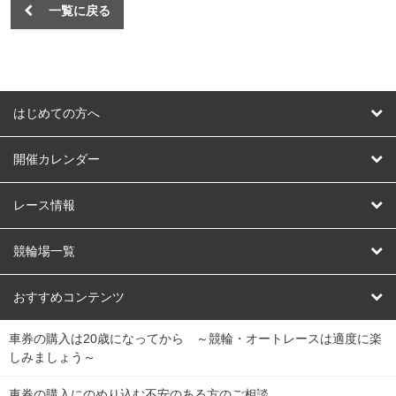
一覧に戻る
はじめての方へ
はじめての方へ
開催カレンダー
競輪
レース情報
オートレース
レース予想
競輪場一覧
競輪くじ
レース結果
北日本
函館競輪場
青森競輪場
いわき平競輪場
おすすめコンテンツ
車券の購入は20歳になってから ～競輪・オートレースは適度に楽
Dokanto!
キャリーオーバー一覧
関
競輪選手情報
弥彦競輪場
前橋競輪場
取手競輪場
宇都宮競輪場
しみましょう～
東
大宮競輪場
西武園競輪場
京王閣競輪場
立川競輪場
チャリロトプラザ
Perfecta Navi
車券の購入にのめり込む不安のある方のご相談