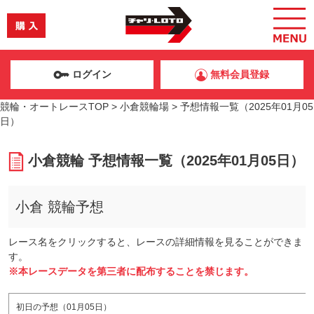
ログイン
無料会員登録
競輪・オートレースTOP
>
小倉競輪場
>
予想情報一覧（2025年01月05
日）
小倉競輪 予想情報一覧（2025年01月05日）
小倉 競輪予想
レース名をクリックすると、レースの詳細情報を見ることができま
す。
※本レースデータを第三者に配布することを禁じます。
初日の予想（01月05日）