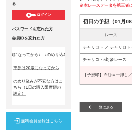
る
※本レースデータを第三者
ログイン
初日の予想（01月0
パスワードを忘れた方
レース
会員IDを忘れた方
チャリロト ／ チャリロト
20歳になってから↓ ↓のめり込みが不安な方はこちら（1日の購入限度額
チャリロト5対象レース
車券は20歳になってから
【予想印】※◎＝一押し
のめり込みが不安な方はこ
ちら
（1日の購入限度額の
設定）
一覧に戻る
無料会員登録はこちら