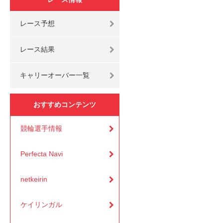
レース予想
レース結果
キャリーオーバー一覧
おすすめコンテンツ
競輪選手情報
Perfecta Navi
netkeirin
ケイリンガル