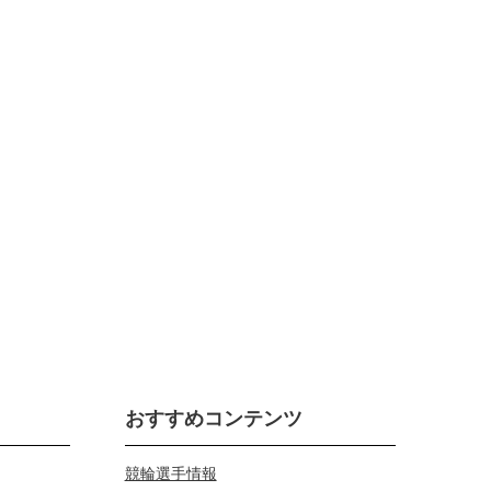
おすすめコンテンツ
競輪選手情報