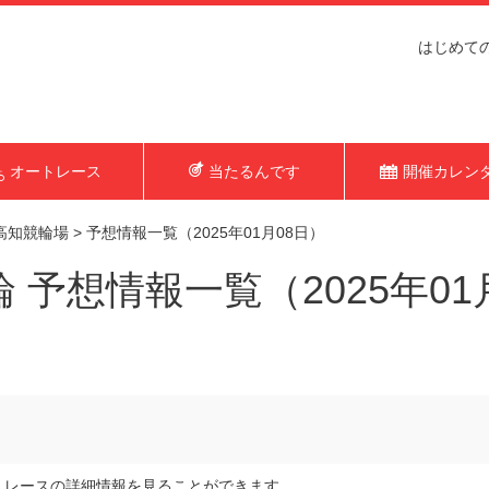
はじめて
オートレース
当たるんです
開催カレン
高知競輪場
>
予想情報一覧（2025年01月08日）
 予想情報一覧（2025年01
、レースの詳細情報を見ることができます。