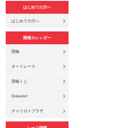
はじめての方へ
はじめての方へ
開催カレンダー
競輪
オートレース
競輪くじ
Dokanto!
チャリロトプラザ
レース情報