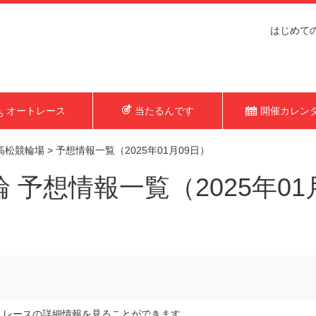
はじめて
オートレース
当たるんです
開催カレン
高松競輪場
>
予想情報一覧（2025年01月09日）
 予想情報一覧（2025年01
、レースの詳細情報を見ることができます。