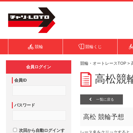
競輪
競輪くじ
競輪・オートレースTOP
>
会員ログイン
高松競輪
会員ID
一覧に戻る
パスワード
高松 競輪予想
次回から自動ログインす
レース名をクリックすると