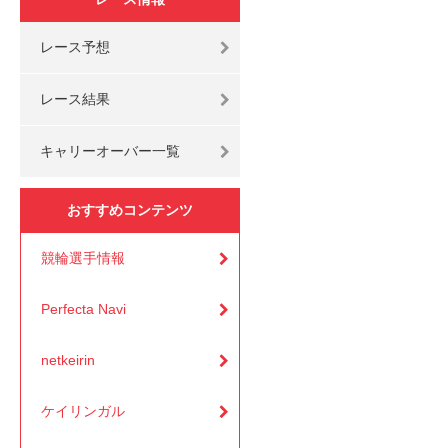
レース予想
レース結果
キャリーオーバー一覧
おすすめコンテンツ
競輪選手情報
Perfecta Navi
netkeirin
ケイリンガル