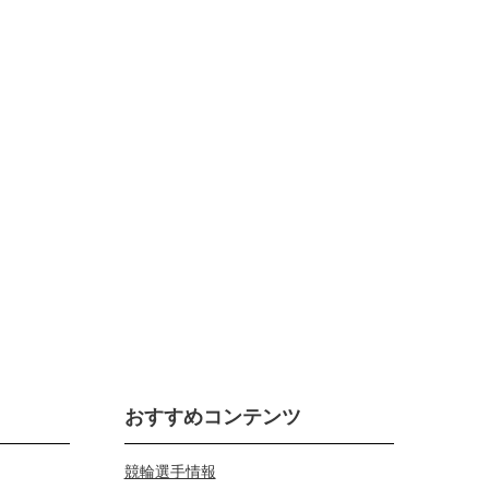
おすすめコンテンツ
競輪選手情報