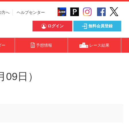
の方へ
ヘルプセンター
ログイン
無料会員登録
ダー
予想情報
レース結果
月09日）