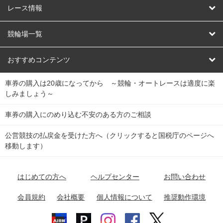
競輪
レース情報
オートレース
レース予想
競輪場一覧
競輪くじ
レース結果
北日本
函館競輪場
青森競輪場
いわき平競輪場
おすすめコンテンツ
車券の購入は20歳になってから ～競輪・オートレースは適度に楽
Dokanto!
キャリーオーバー一覧
関
競輪選手情報
弥彦競輪場
前橋競輪場
取手競輪場
宇都宮競輪場
しみましょう～
東
大宮競輪場
西武園競輪場
京王閣競輪場
立川競輪場
チャリロトプラザ
Perfecta Navi
車券の購入にのめり込む不安のある方のご相談
南
松戸競輪場
千葉競輪場
川崎競輪場
平塚競輪場
公営競技の払戻金を受けた方へ（クリックすると国税庁のページへ
netkeirin
関
移動します）
小田原競輪場
伊東競輪場
静岡競輪場
東
ケイリンガル
中
名古屋競輪場
岐阜競輪場
大垣競輪場
豊橋競輪場
はじめての方へ
ヘルプセンター
お問い合わせ
部
チャリレンジャー
富山競輪場
松阪競輪場
四日市競輪場
会員規約
会社概要
個人情報について
推奨動作環境
競輪場情報
近
福井競輪場
奈良競輪場
向日町競輪場
和歌山競輪場