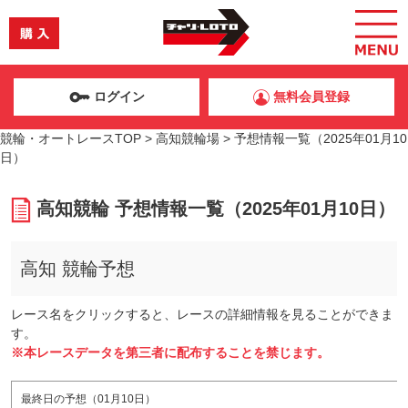
ログイン
無料会員登録
競輪・オートレースTOP
>
高知競輪場
>
予想情報一覧（2025年01月10
日）
高知競輪 予想情報一覧（2025年01月10日）
高知 競輪予想
レース名をクリックすると、レースの詳細情報を見ることができま
す。
※本レースデータを第三者に配布することを禁じます。
最終日の予想（01月10日）