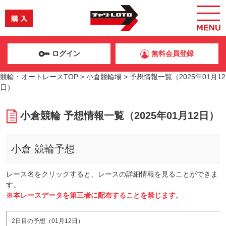
ログイン
無料会員登録
競輪・オートレースTOP
>
小倉競輪場
>
予想情報一覧（2025年01月12
日）
小倉競輪 予想情報一覧（2025年01月12日）
小倉 競輪予想
レース名をクリックすると、レースの詳細情報を見ることができま
す。
※本レースデータを第三者に配布することを禁じます。
2日目の予想（01月12日）