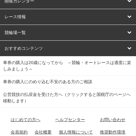
はじめての方へ
開催カレンダー
競輪
レース情報
オートレース
レース予想
競輪場一覧
競輪くじ
レース結果
北日本
函館競輪場
青森競輪場
いわき平競輪場
おすすめコンテンツ
車券の購入は20歳になってから ～競輪・オートレースは適度に楽
Dokanto!
キャリーオーバー一覧
関
競輪選手情報
弥彦競輪場
前橋競輪場
取手競輪場
宇都宮競輪場
しみましょう～
東
大宮競輪場
西武園競輪場
京王閣競輪場
立川競輪場
チャリロトプラザ
Perfecta Navi
車券の購入にのめり込む不安のある方のご相談
南
松戸競輪場
千葉競輪場
川崎競輪場
平塚競輪場
公営競技の払戻金を受けた方へ（クリックすると国税庁のページへ
netkeirin
関
移動します）
小田原競輪場
伊東競輪場
静岡競輪場
東
ケイリンガル
中
名古屋競輪場
岐阜競輪場
大垣競輪場
豊橋競輪場
はじめての方へ
ヘルプセンター
お問い合わせ
部
チャリレンジャー
富山競輪場
松阪競輪場
四日市競輪場
会員規約
会社概要
個人情報について
推奨動作環境