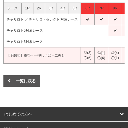
レース
1R
2R
3R
4R
5R
6R
7R
8R
チャリロト ／ チャリロトセレクト 対象レース
チャリロト5対象レース
チャリロト3対象レース
◎(3)
◎(1)
◎(4)
◎
【予想印】※◎＝一押し／◯＝二押し
◯(6)
◯(6)
◯(1)
◯
一覧に戻る
はじめての方へ