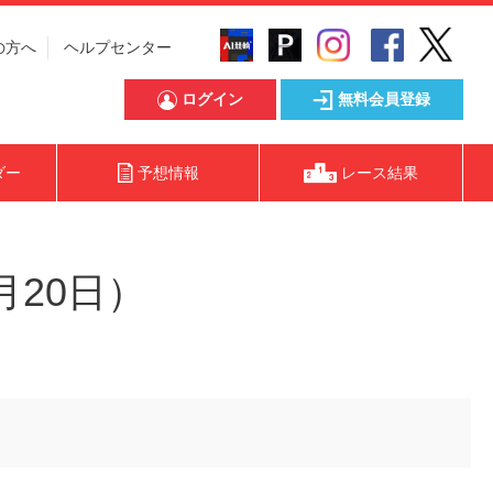
の方へ
ヘルプセンター
ログイン
無料会員登録
ダー
予想情報
レース結果
月20日）