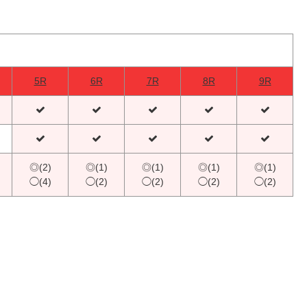
5R
6R
7R
8R
9R
◎(2)
◎(1)
◎(1)
◎(1)
◎(1)
◯(4)
◯(2)
◯(2)
◯(2)
◯(2)