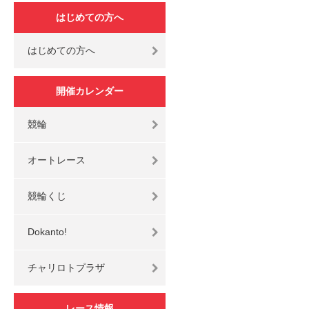
はじめての方へ
はじめての方へ
開催カレンダー
競輪
オートレース
競輪くじ
Dokanto!
チャリロトプラザ
レース情報