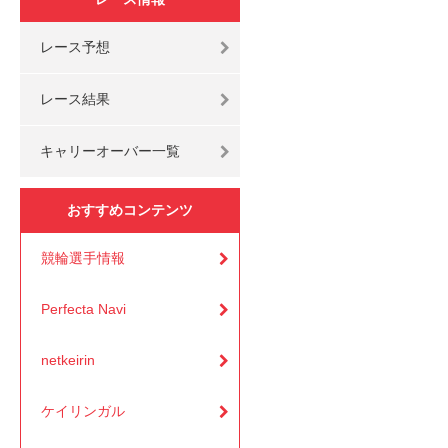
レース予想
レース結果
キャリーオーバー一覧
おすすめコンテンツ
競輪選手情報
Perfecta Navi
netkeirin
ケイリンガル