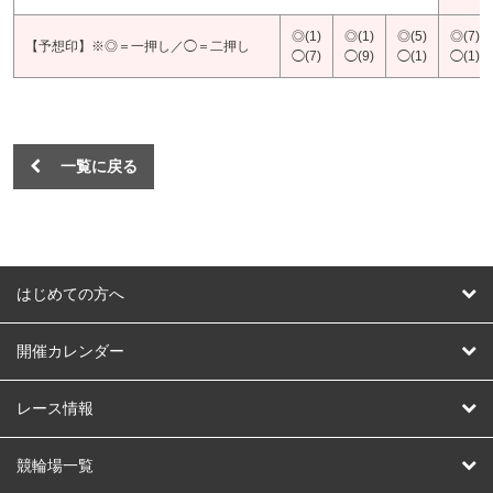
◎(1)
◎(1)
◎(5)
◎(7)
【予想印】※◎＝一押し／◯＝二押し
◯(7)
◯(9)
◯(1)
◯(1)
一覧に戻る
はじめての方へ
はじめての方へ
開催カレンダー
競輪
レース情報
オートレース
レース予想
競輪場一覧