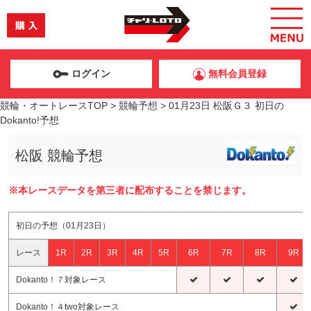
ログイン
無料会員登録
競輪・オートレースTOP
>
競輪予想
>
01月23日 松阪Ｇ３ 初日の
Dokanto!予想
松阪 競輪予想
※本レースデータを第三者に配布することを禁じます。
初日の予想（01月23日）
レース
1R
2R
3R
4R
5R
6R
7R
8R
9R
Dokanto！７対象レース
Dokanto！４two対象レース