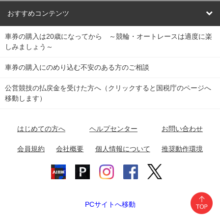
競輪くじ
レース結果
北日本
函館競輪場
青森競輪場
いわき平競輪場
おすすめコンテンツ
車券の購入は20歳になってから ～競輪・オートレースは適度に楽
Dokanto!
キャリーオーバー一覧
関
競輪選手情報
弥彦競輪場
前橋競輪場
取手競輪場
宇都宮競輪場
しみましょう～
東
大宮競輪場
西武園競輪場
京王閣競輪場
立川競輪場
チャリロトプラザ
Perfecta Navi
車券の購入にのめり込む不安のある方のご相談
南
松戸競輪場
千葉競輪場
川崎競輪場
平塚競輪場
公営競技の払戻金を受けた方へ（クリックすると国税庁のページへ
netkeirin
関
移動します）
小田原競輪場
伊東競輪場
静岡競輪場
東
ケイリンガル
中
名古屋競輪場
岐阜競輪場
大垣競輪場
豊橋競輪場
はじめての方へ
ヘルプセンター
お問い合わせ
部
チャリレンジャー
富山競輪場
松阪競輪場
四日市競輪場
会員規約
会社概要
個人情報について
推奨動作環境
競輪場情報
近
福井競輪場
奈良競輪場
向日町競輪場
和歌山競輪場
畿
岸和田競輪場
オートレース場情報
PCサイトへ移動
中国
玉野競輪場
広島競輪場
防府競輪場