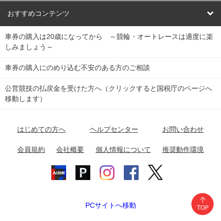
競輪くじ
レース結果
北日本
函館競輪場
青森競輪場
いわき平競輪場
おすすめコンテンツ
車券の購入は20歳になってから ～競輪・オートレースは適度に楽
Dokanto!
キャリーオーバー一覧
関
競輪選手情報
弥彦競輪場
前橋競輪場
取手競輪場
宇都宮競輪場
しみましょう～
東
大宮競輪場
西武園競輪場
京王閣競輪場
立川競輪場
チャリロトプラザ
Perfecta Navi
車券の購入にのめり込む不安のある方のご相談
南
松戸競輪場
千葉競輪場
川崎競輪場
平塚競輪場
公営競技の払戻金を受けた方へ（クリックすると国税庁のページへ
netkeirin
関
移動します）
小田原競輪場
伊東競輪場
静岡競輪場
東
ケイリンガル
中
名古屋競輪場
岐阜競輪場
大垣競輪場
豊橋競輪場
はじめての方へ
ヘルプセンター
お問い合わせ
部
チャリレンジャー
富山競輪場
松阪競輪場
四日市競輪場
会員規約
会社概要
個人情報について
推奨動作環境
競輪場情報
近
福井競輪場
奈良競輪場
向日町競輪場
和歌山競輪場
畿
岸和田競輪場
オートレース場情報
PCサイトへ移動
中国
玉野競輪場
広島競輪場
防府競輪場