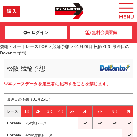
ログイン
無料会員登録
競輪・オートレースTOP
>
競輪予想
>
01月26日 松阪Ｇ３ 最終日の
Dokanto!予想
松阪 競輪予想
※本レースデータを第三者に配布することを禁じます。
最終日の予想（01月26日）
レース
1R
2R
3R
4R
5R
6R
7R
8R
9R
Dokanto！７対象レース
Dokanto！４two対象レース