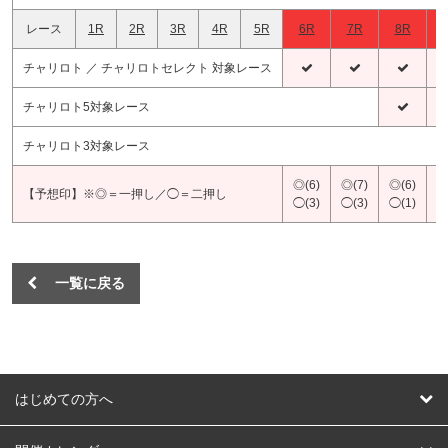
レース
1R
2R
3R
4R
5R
6R
7R
8R
チャリロト ／ チャリロトセレクト 対象レース
チャリロト5対象レース
チャリロト3対象レース
◎(6)
◎(7)
◎(6)
◎
【予想印】※◎＝一押し／◯＝二押し
◯(3)
◯(3)
◯(1)
◯
一覧に戻る
はじめての方へ