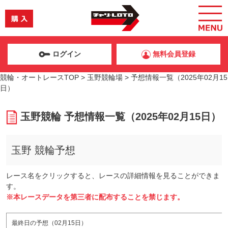
ログイン
無料会員登録
競輪・オートレースTOP
>
玉野競輪場
>
予想情報一覧（2025年02月15
日）
玉野競輪 予想情報一覧（2025年02月15日）
玉野 競輪予想
レース名をクリックすると、レースの詳細情報を見ることができま
す。
※本レースデータを第三者に配布することを禁じます。
最終日の予想（02月15日）