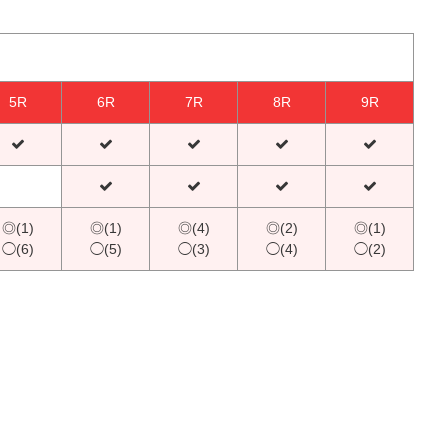
5R
6R
7R
8R
9R
◎(1)
◎(1)
◎(4)
◎(2)
◎(1)
◯(6)
◯(5)
◯(3)
◯(4)
◯(2)