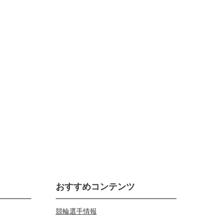
おすすめコンテンツ
競輪選手情報