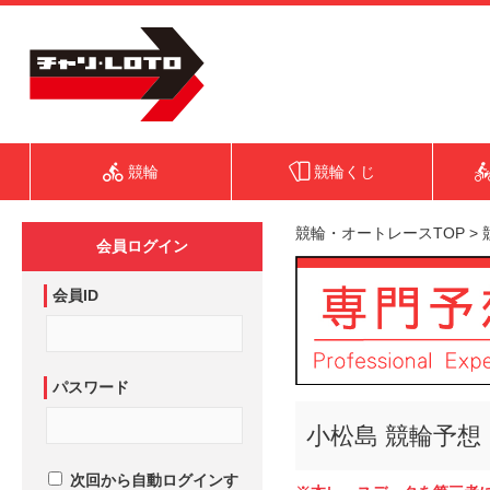
競輪
競輪くじ
競輪・オートレースTOP
>
会員ログイン
会員ID
パスワード
小松島 競輪予想
次回から自動ログインす