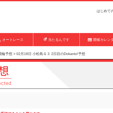
はじめて
オートレース
当たるんです
開催カレン
競輪予想
>
02月18日 小松島Ｇ３ 2日目のDokanto!予想