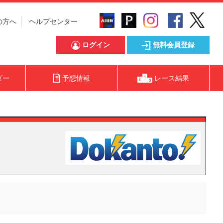
の方へ
ヘルプセンター
ログイン
無料会員登録
ダー
予想情報
レース結果