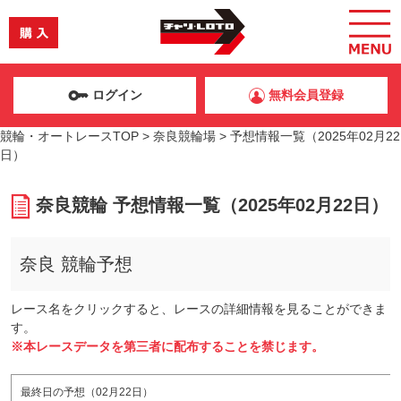
ログイン
無料会員登録
競輪・オートレースTOP
>
奈良競輪場
>
予想情報一覧（2025年02月22
日）
奈良競輪 予想情報一覧（2025年02月22日）
奈良 競輪予想
レース名をクリックすると、レースの詳細情報を見ることができま
す。
※本レースデータを第三者に配布することを禁じます。
最終日の予想（02月22日）