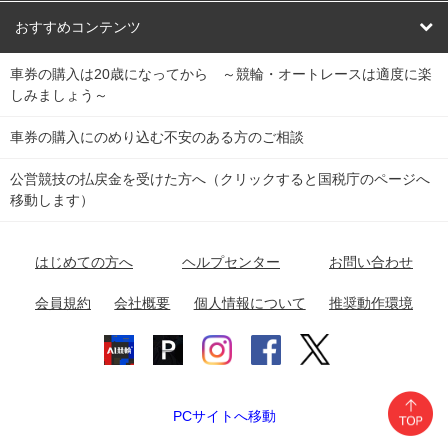
競輪くじ
レース結果
北日本
函館競輪場
青森競輪場
いわき平競輪場
おすすめコンテンツ
車券の購入は20歳になってから ～競輪・オートレースは適度に楽
Dokanto!
キャリーオーバー一覧
関
競輪選手情報
弥彦競輪場
前橋競輪場
取手競輪場
宇都宮競輪場
しみましょう～
東
大宮競輪場
西武園競輪場
京王閣競輪場
立川競輪場
チャリロトプラザ
Perfecta Navi
車券の購入にのめり込む不安のある方のご相談
南
松戸競輪場
千葉競輪場
川崎競輪場
平塚競輪場
公営競技の払戻金を受けた方へ（クリックすると国税庁のページへ
netkeirin
関
移動します）
小田原競輪場
伊東競輪場
静岡競輪場
東
ケイリンガル
中
名古屋競輪場
岐阜競輪場
大垣競輪場
豊橋競輪場
はじめての方へ
ヘルプセンター
お問い合わせ
部
チャリレンジャー
富山競輪場
松阪競輪場
四日市競輪場
会員規約
会社概要
個人情報について
推奨動作環境
競輪場情報
近
福井競輪場
奈良競輪場
向日町競輪場
和歌山競輪場
畿
岸和田競輪場
オートレース場情報
PCサイトへ移動
中国
玉野競輪場
広島競輪場
防府競輪場