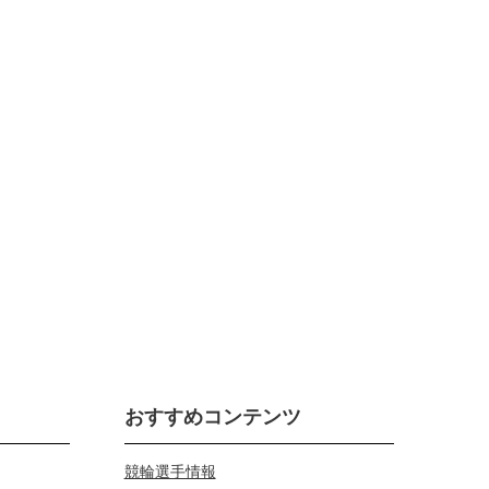
おすすめコンテンツ
競輪選手情報