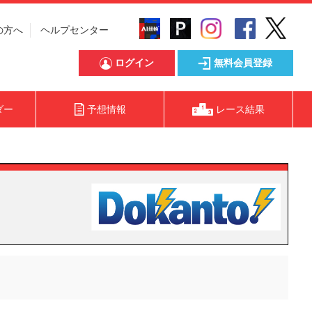
の方へ
ヘルプセンター
ログイン
無料会員登録
ダー
予想情報
レース結果