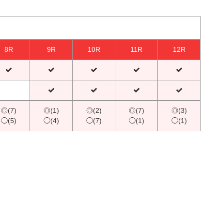
8R
9R
10R
11R
12R
◎(7)
◎(1)
◎(2)
◎(7)
◎(3)
◯(5)
◯(4)
◯(7)
◯(1)
◯(1)