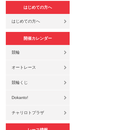
はじめての方へ
はじめての方へ
開催カレンダー
競輪
オートレース
競輪くじ
Dokanto!
チャリロトプラザ
レース情報