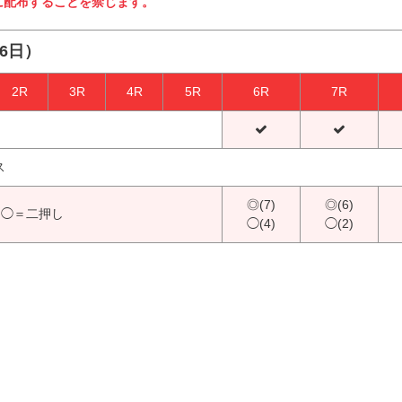
に配布することを禁じます。
6日）
2R
3R
4R
5R
6R
7R
ス
◎(7)
◎(6)
／◯＝二押し
◯(4)
◯(2)