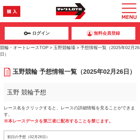
ログイン
無料会員登録
競輪・オートレースTOP
>
玉野競輪場
>
予想情報一覧（2025年02月26
日）
玉野競輪 予想情報一覧（2025年02月26日）
玉野 競輪予想
レース名をクリックすると、レースの詳細情報を見ることができま
す。
※本レースデータを第三者に配布することを禁じます。
初日の予想（02月26日）