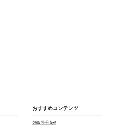
おすすめコンテンツ
競輪選手情報