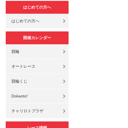
はじめての方へ
はじめての方へ
開催カレンダー
競輪
オートレース
競輪くじ
Dokanto!
チャリロトプラザ
レース情報