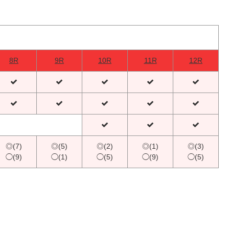
8R
9R
10R
11R
12R
◎(7)
◎(5)
◎(2)
◎(1)
◎(3)
◯(9)
◯(1)
◯(5)
◯(9)
◯(5)