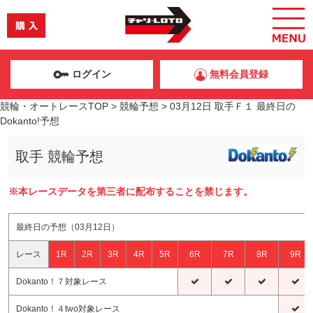
ログイン
無料会員登録
競輪・オートレースTOP
>
競輪予想
>
03月12日 取手Ｆ１ 最終日の
Dokanto!予想
取手 競輪予想
※本レースデータを第三者に配布することを禁じます。
最終日の予想（03月12日）
レース
1R
2R
3R
4R
5R
6R
7R
8R
9R
Dokanto！７対象レース
Dokanto！４two対象レース