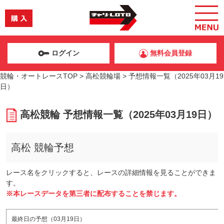
ログイン
無料会員登録
競輪・オートレースTOP
>
高松競輪場
>
予想情報一覧（2025年03月19
日）
高松競輪 予想情報一覧（2025年03月19日）
高松 競輪予想
レース名をクリックすると、レースの詳細情報を見ることができま
す。
※本レースデータを第三者に配布することを禁じます。
最終日の予想（03月19日）