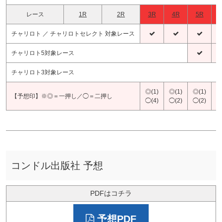
レース
1R
2R
3R
4R
5R
チャリロト ／ チャリロトセレクト 対象レース
チャリロト5対象レース
チャリロト3対象レース
◎(1)
◎(1)
◎(1)
◎
【予想印】※◎＝一押し／◯＝二押し
◯(4)
◯(2)
◯(2)
◯
コンドル出版社 予想
PDFはコチラ
予想PDF