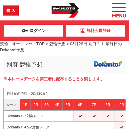
ログイン
無料会員登録
競輪・オートレースTOP
>
競輪予想
>
03月26日 別府Ｆ１ 最終日の
Dokanto!予想
別府 競輪予想
※本レースデータを第三者に配布することを禁じます。
最終日の予想（03月26日）
レース
1R
2R
3R
4R
5R
6R
7R
8R
9R
Dokanto！７対象レース
Dokanto！４two対象レース