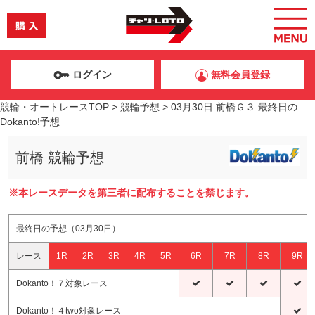
ログイン
無料会員登録
競輪・オートレースTOP
>
競輪予想
>
03月30日 前橋Ｇ３ 最終日の
Dokanto!予想
前橋 競輪予想
※本レースデータを第三者に配布することを禁じます。
最終日の予想（03月30日）
レース
1R
2R
3R
4R
5R
6R
7R
8R
9R
Dokanto！７対象レース
Dokanto！４two対象レース