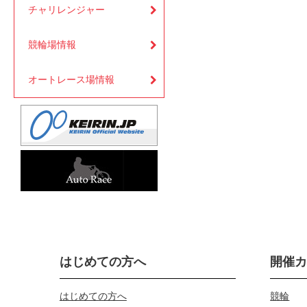
チャリレンジャー
競輪場情報
オートレース場情報
はじめての方へ
開催
はじめての方へ
競輪