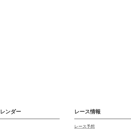
カレンダー
レース情報
レース予想