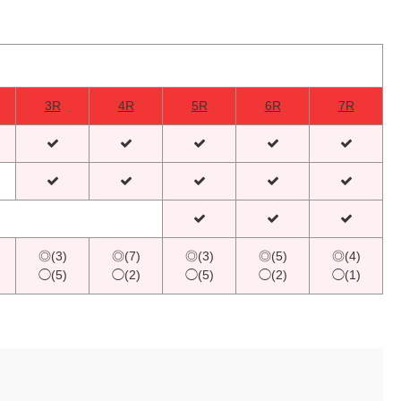
3R
4R
5R
6R
7R
◎(3)
◎(7)
◎(3)
◎(5)
◎(4)
◯(5)
◯(2)
◯(5)
◯(2)
◯(1)