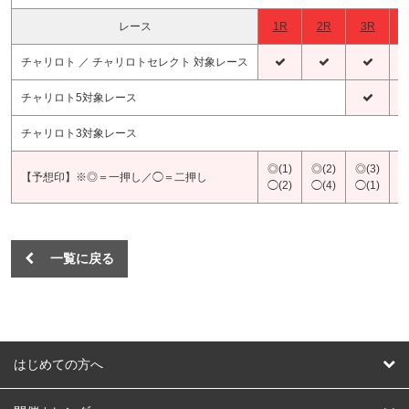
レース
1R
2R
3R
チャリロト ／ チャリロトセレクト 対象レース
チャリロト5対象レース
チャリロト3対象レース
◎(1)
◎(2)
◎(3)
◎
【予想印】※◎＝一押し／◯＝二押し
◯(2)
◯(4)
◯(1)
◯
一覧に戻る
はじめての方へ