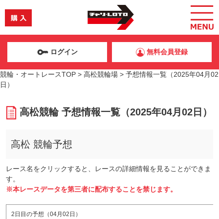
ログイン
無料会員登録
競輪・オートレースTOP
>
高松競輪場
>
予想情報一覧（2025年04月02
日）
高松競輪 予想情報一覧（2025年04月02日）
高松 競輪予想
レース名をクリックすると、レースの詳細情報を見ることができま
す。
※本レースデータを第三者に配布することを禁じます。
2日目の予想（04月02日）