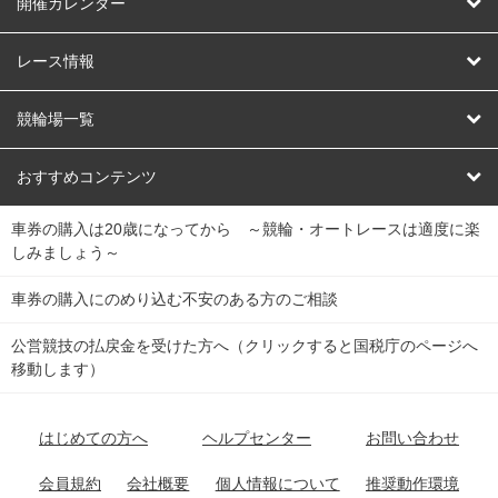
はじめての方へ
開催カレンダー
競輪
レース情報
オートレース
レース予想
競輪場一覧
競輪くじ
レース結果
北日本
函館競輪場
青森競輪場
いわき平競輪場
おすすめコンテンツ
車券の購入は20歳になってから ～競輪・オートレースは適度に楽
Dokanto!
キャリーオーバー一覧
関
競輪選手情報
弥彦競輪場
前橋競輪場
取手競輪場
宇都宮競輪場
しみましょう～
東
大宮競輪場
西武園競輪場
京王閣競輪場
立川競輪場
チャリロトプラザ
Perfecta Navi
車券の購入にのめり込む不安のある方のご相談
南
松戸競輪場
千葉競輪場
川崎競輪場
平塚競輪場
公営競技の払戻金を受けた方へ（クリックすると国税庁のページへ
netkeirin
関
移動します）
小田原競輪場
伊東競輪場
静岡競輪場
東
ケイリンガル
中
名古屋競輪場
岐阜競輪場
大垣競輪場
豊橋競輪場
はじめての方へ
ヘルプセンター
お問い合わせ
部
チャリレンジャー
富山競輪場
松阪競輪場
四日市競輪場
会員規約
会社概要
個人情報について
推奨動作環境