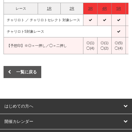
レース
1R
2R
3R
4R
5R
チャリロト ／ チャリロトセレクト 対象レース
チャリロト5対象レース
◎(1)
◎(1)
◎(5)
◎
【予想印】※◎＝一押し／◯＝二押し
◯(4)
◯(2)
◯(4)
◯
一覧に戻る
はじめての方へ
はじめての方へ
開催カレンダー