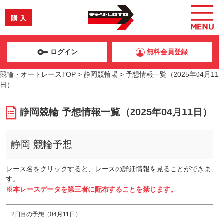
ログイン
無料会員登録
競輪・オートレースTOP
>
静岡競輪場
>
予想情報一覧（2025年04月11
日）
静岡競輪 予想情報一覧（2025年04月11日）
静岡 競輪予想
レース名をクリックすると、レースの詳細情報を見ることができま
す。
※本レースデータを第三者に配布することを禁じます。
2日目の予想（04月11日）