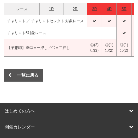
レース
1R
2R
3R
4R
5R
チャリロト ／ チャリロトセレクト 対象レース
チャリロト5対象レース
◎(2)
◎(1)
◎(1)
◎
【予想印】※◎＝一押し／◯＝二押し
◯(3)
◯(2)
◯(2)
◯
一覧に戻る
はじめての方へ
はじめての方へ
開催カレンダー