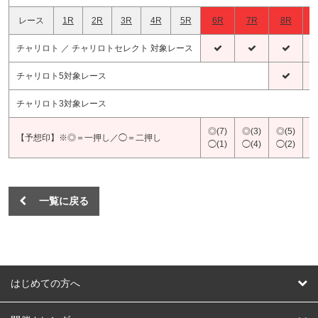
レース
1R
2R
3R
4R
5R
6R
7R
8R
チャリロト ／ チャリロトセレクト 対象レース
チャリロト5対象レース
チャリロト3対象レース
◎(7)
◎(3)
◎(5)
◎
【予想印】※◎＝一押し／◯＝二押し
◯(1)
◯(4)
◯(2)
◯
一覧に戻る
はじめての方へ