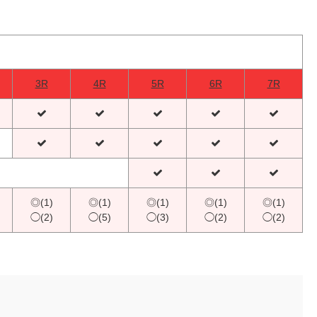
3R
4R
5R
6R
7R
◎(1)
◎(1)
◎(1)
◎(1)
◎(1)
◯(2)
◯(5)
◯(3)
◯(2)
◯(2)