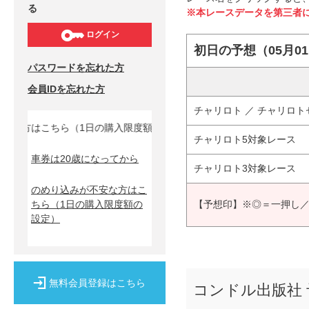
る
※本レースデータを第三者
ログイン
初日の予想（05月0
パスワードを忘れた方
会員IDを忘れた方
チャリロト ／ チャリロト
安な方はこちら（1日の購入限度額の設定）↓
チャリロト5対象レース
車券は20歳になってから
チャリロト3対象レース
のめり込みが不安な方はこ
ちら
（1日の購入限度額の
【予想印】※◎＝一押し
設定）
無料会員登録はこちら
コンドル出版社 