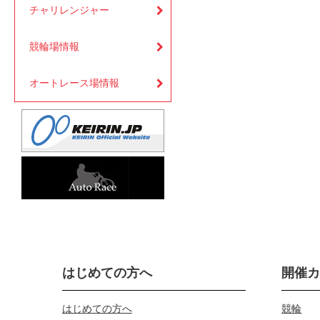
チャリレンジャー
競輪場情報
オートレース場情報
はじめての方へ
開催
はじめての方へ
競輪