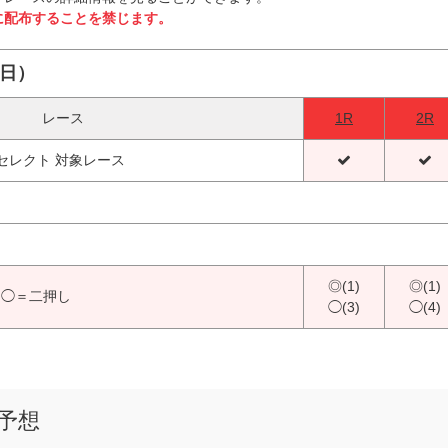
に配布することを禁じます。
1日）
レース
1R
2R
セレクト 対象レース
◎(1)
◎(1)
／◯＝二押し
◯(3)
◯(4)
予想