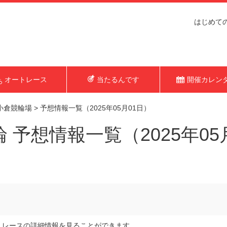
はじめて
オートレース
当たるんです
開催カレン
小倉競輪場
>
予想情報一覧（2025年05月01日）
 予想情報一覧（2025年05
、レースの詳細情報を見ることができます。