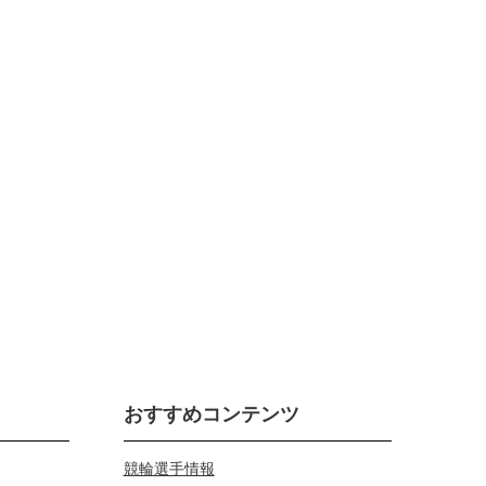
おすすめコンテンツ
競輪選手情報