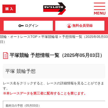
ログイン
無料会員登録
競輪・オートレースTOP
>
平塚競輪場
>
予想情報一覧（2025年05月03
日）
平塚競輪 予想情報一覧（2025年05月03日）
平塚 競輪予想
レース名をクリックすると、レースの詳細情報を見ることができま
す。
※本レースデータを第三者に配布することを禁じます。
最終日の予想（05月03日）