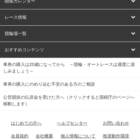
はじめての方へ
開催カレンダー
競輪
レース情報
オートレース
レース予想
競輪場一覧
競輪くじ
レース結果
北日本
函館競輪場
青森競輪場
いわき平競輪場
おすすめコンテンツ
車券の購入は20歳になってから ～競輪・オートレースは適度に楽
Dokanto!
キャリーオーバー一覧
関
競輪選手情報
弥彦競輪場
前橋競輪場
取手競輪場
宇都宮競輪場
しみましょう～
東
大宮競輪場
西武園競輪場
京王閣競輪場
立川競輪場
チャリロトプラザ
Perfecta Navi
車券の購入にのめり込む不安のある方のご相談
南
松戸競輪場
千葉競輪場
川崎競輪場
平塚競輪場
公営競技の払戻金を受けた方へ（クリックすると国税庁のページへ
netkeirin
関
移動します）
小田原競輪場
伊東競輪場
静岡競輪場
東
ケイリンガル
中
名古屋競輪場
岐阜競輪場
大垣競輪場
豊橋競輪場
はじめての方へ
ヘルプセンター
お問い合わせ
部
チャリレンジャー
富山競輪場
松阪競輪場
四日市競輪場
会員規約
会社概要
個人情報について
推奨動作環境