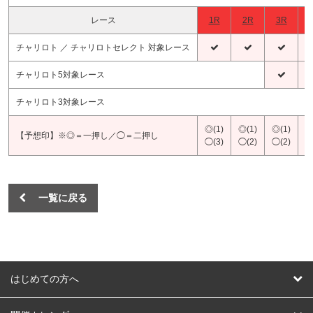
レース
1R
2R
3R
チャリロト ／ チャリロトセレクト 対象レース
チャリロト5対象レース
チャリロト3対象レース
◎(1)
◎(1)
◎(1)
◎
【予想印】※◎＝一押し／◯＝二押し
◯(3)
◯(2)
◯(2)
◯
一覧に戻る
はじめての方へ