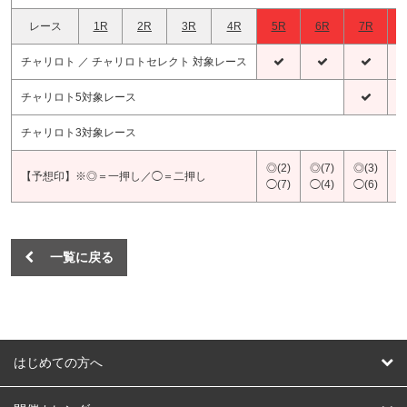
レース
1R
2R
3R
4R
5R
6R
7R
チャリロト ／ チャリロトセレクト 対象レース
チャリロト5対象レース
チャリロト3対象レース
◎(2)
◎(7)
◎(3)
◎
【予想印】※◎＝一押し／◯＝二押し
◯(7)
◯(4)
◯(6)
◯
一覧に戻る
はじめての方へ