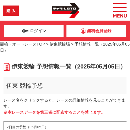
ログイン
無料会員登録
競輪・オートレースTOP
>
伊東競輪場
>
予想情報一覧（2025年05月05
日）
伊東競輪 予想情報一覧（2025年05月05日）
伊東 競輪予想
レース名をクリックすると、レースの詳細情報を見ることができま
す。
※本レースデータを第三者に配布することを禁じます。
2日目の予想（05月05日）