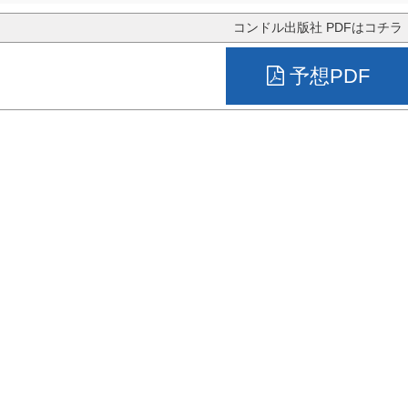
コンドル出版社 PDFはコチラ
予想PDF