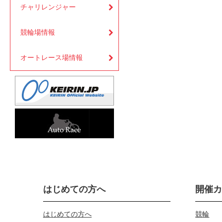
チャリレンジャー
競輪場情報
オートレース場情報
はじめての方へ
開催
はじめての方へ
競輪