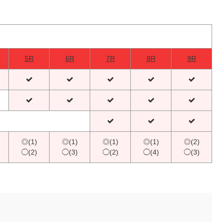
5R
6R
7R
8R
9R
◎(1)
◎(1)
◎(1)
◎(1)
◎(2)
◯(2)
◯(3)
◯(2)
◯(4)
◯(3)