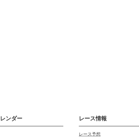
カレンダー
レース情報
レース予想