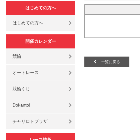
はじめての方へ
はじめての方へ
開催カレンダー
競輪
一覧に戻る
オートレース
競輪くじ
Dokanto!
チャリロトプラザ
レース情報