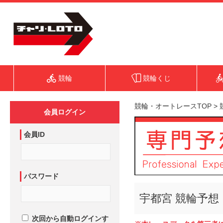
競輪
競輪くじ
競輪・オートレースTOP
>
会員ログイン
会員ID
パスワード
宇都宮 競輪予想
次回から自動ログインす