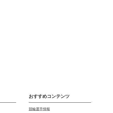
おすすめコンテンツ
競輪選手情報