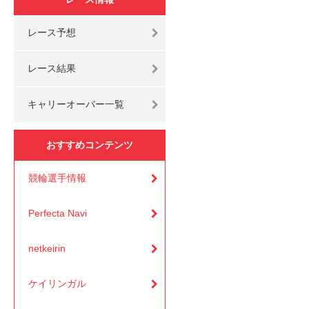
レース予想
レース結果
キャリーオーバー一覧
おすすめコンテンツ
競輪選手情報
Perfecta Navi
netkeirin
ケイリンガル