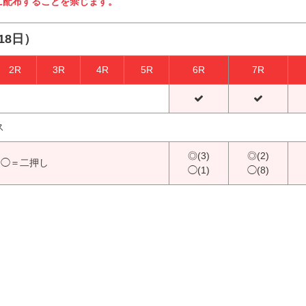
に配布することを禁じます。
18日）
2R
3R
4R
5R
6R
7R
ス
◎(3)
◎(2)
／◯＝二押し
◯(1)
◯(8)