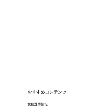
おすすめコンテンツ
競輪選手情報