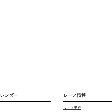
カレンダー
レース情報
レース予想