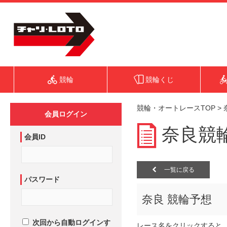
競輪
競輪くじ
競輪・オートレースTOP
>
会員ログイン
奈良競輪
会員ID
一覧に戻る
パスワード
奈良 競輪予想
次回から自動ログインす
レース名をクリックすると