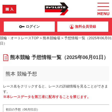
ログイン
無料会員登録
競輪・オートレースTOP
>
熊本競輪場
>
予想情報一覧（2025年06月01
日）
熊本競輪 予想情報一覧（2025年06月01日）
熊本 競輪予想
レース名をクリックすると、レースの詳細情報を見ることができま
す。
※本レースデータを第三者に配布することを禁じます。
初日の予想（06月01日）