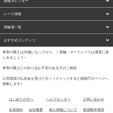
はじめての方へ
開催カレンダー
競輪
レース情報
オートレース
レース予想
競輪場一覧
競輪くじ
レース結果
北日本
函館競輪場
青森競輪場
いわき平競輪場
おすすめコンテンツ
車券の購入は20歳になってから ～競輪・オートレースは適度に楽
Dokanto!
キャリーオーバー一覧
関
競輪選手情報
弥彦競輪場
前橋競輪場
取手競輪場
宇都宮競輪場
しみましょう～
東
大宮競輪場
西武園競輪場
京王閣競輪場
立川競輪場
チャリロトプラザ
Perfecta Navi
車券の購入にのめり込む不安のある方のご相談
南
松戸競輪場
千葉競輪場
川崎競輪場
平塚競輪場
公営競技の払戻金を受けた方へ（クリックすると国税庁のページへ
netkeirin
関
移動します）
小田原競輪場
伊東競輪場
静岡競輪場
東
ケイリンガル
中
名古屋競輪場
岐阜競輪場
大垣競輪場
豊橋競輪場
はじめての方へ
ヘルプセンター
お問い合わせ
部
チャリレンジャー
富山競輪場
松阪競輪場
四日市競輪場
会員規約
会社概要
個人情報について
推奨動作環境